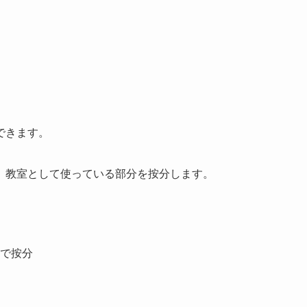
できます。
、教室として使っている部分を按分します。
間で按分