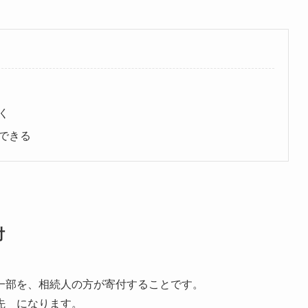
く
できる
付
一部を、相続人の方が寄付することです。
先 になります。